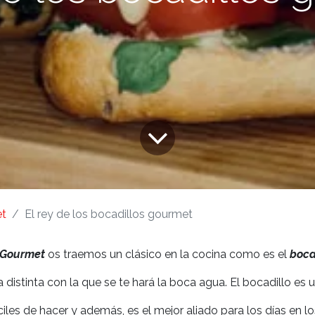
t
El rey de los bocadillos gourmet
 Gourmet
os traemos un clásico en la cocina como es el
boca
 distinta con la que se te hará la boca agua. El bocadillo es 
ciles de hacer y además, es el mejor aliado para los días en 