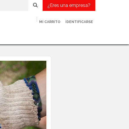
¿Eres una empresa?
MI CARRITO
IDENTIFICARSE
met
¿Eres una empresa?
Contacto
Blog