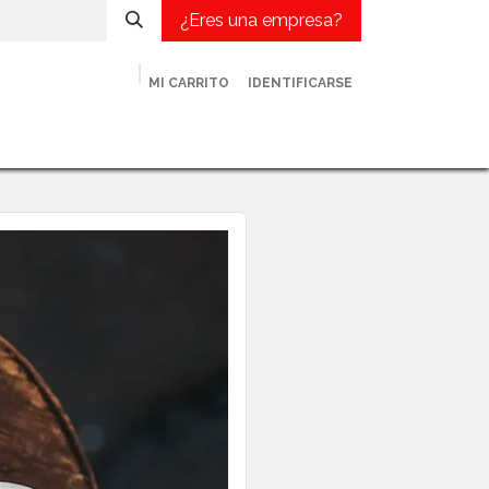
¿Eres una empresa?
MI CARRITO
IDENTIFICARSE
met
¿Eres una empresa?
Contacto
Blog