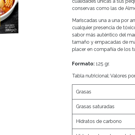
cualidades únicas a sus peq
conservas como las de Alme
Mariscadas una a una por am
cualquier presencia de tóxic
sabor más auténtico del ma
tamaño y empacadas de ma
placer en compañía de los t
Formato:
125 gr.
Tabla nutricional: Valores p
Grasas
Grasas saturadas
Hidratos de carbono