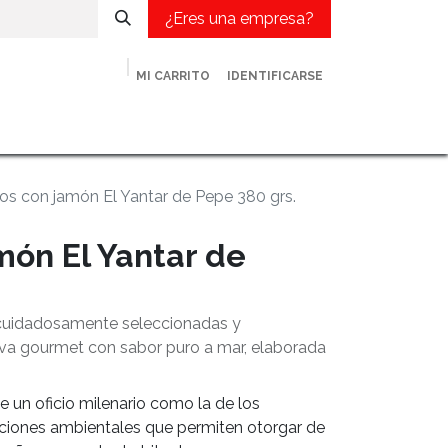
¿Eres una empresa?
MI CARRITO
IDENTIFICARSE
met
¿Eres una empresa?
Contacto
Blog
los con jamón El Yantar de Pepe 380 grs.
món El Yantar de
.
s cuidadosamente seleccionadas y
a gourmet con sabor puro a mar, elaborada
e un oficio milenario como la de los
ciones ambientales que permiten otorgar de