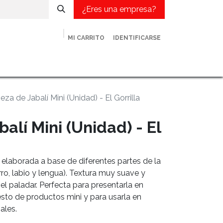
¿Eres una empresa?
MI CARRITO
IDENTIFICARSE
met
¿Eres una empresa?
Contacto
Blog
za de Jabalí Mini (Unidad) - El Gorrilla
alí Mini (Unidad) - El
, elaborada a base de diferentes partes de la
ro, labio y lengua). Textura muy suave y
el paladar. Perfecta para presentarla en
sto de productos mini y para usarla en
ales.