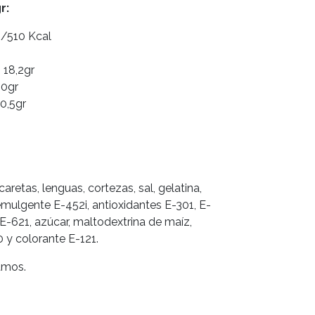
gr:
j/510 Kcal
 18,2gr
10gr
 0,5gr
retas, lenguas, cortezas, sal, gelatina,
emulgente E-452i, antioxidantes E-301, E-
 E-621, azúcar, maltodextrina de maíz,
 y colorante E-121.
amos.