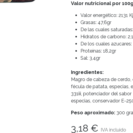
Valor nutricional por 100
Valor energético: 2131 K
Grasas: 47,6gr
De las cuales saturadas:
Hidratos de carbono: 2,
De los cuales azucares:
Proteínas: 18,2gr
Sal: 3,4gr
Ingredientes:
Magro de cabeza de cerdo, ca
fécula de patata, especias, 
331iii, potenciador del sabor
especias, conservador E-250
Peso aproximado:
300 gr
3,18
€
IVA incluido