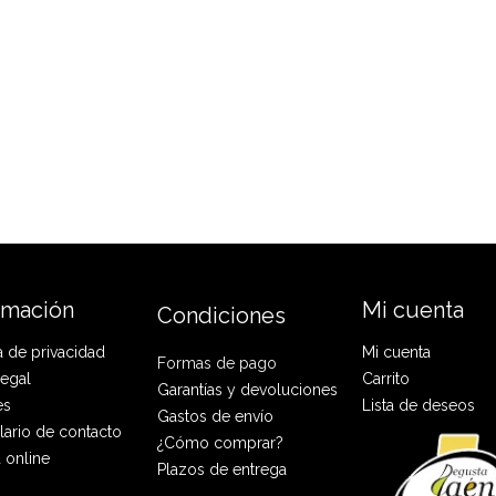
rmación
Mi cuenta
Condiciones
ca de privacidad
Mi cuenta
Formas de pago
legal
Carrito
Garantías y devoluciones
es
Lista de deseos
Gastos de envío
ario de contacto
¿Cómo comprar?
 online
Plazos de entrega