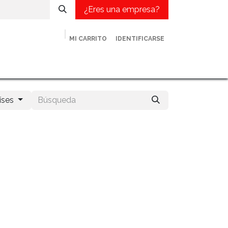
¿Eres una empresa?
MI CARRITO
IDENTIFICARSE
met
¿Eres una empresa?
Contacto
Blog
íses