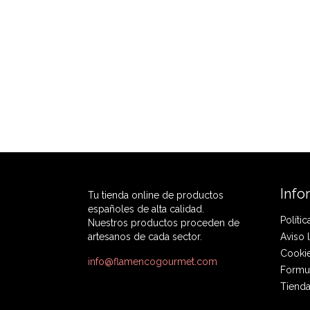
Info
Tu tienda online de productos
españoles de alta calidad.
Políti
Nuestros productos proceden de
artesanos de cada sector.
Aviso 
Cooki
info@flamencogourmet.com
Formul
Tienda